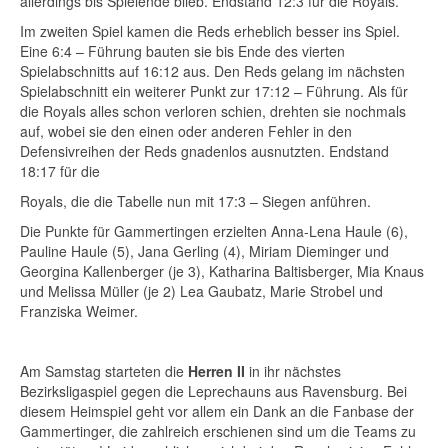
allerdings bis Spielende blieb. Endstand 12:3 für die Royals.
Im zweiten Spiel kamen die Reds erheblich besser ins Spiel.
Eine 6:4 – Führung bauten sie bis Ende des vierten
Spielabschnitts auf 16:12 aus. Den Reds gelang im nächsten
Spielabschnitt ein weiterer Punkt zur 17:12 – Führung. Als für
die Royals alles schon verloren schien, drehten sie nochmals
auf, wobei sie den einen oder anderen Fehler in den
Defensivreihen der Reds gnadenlos ausnutzten. Endstand
18:17 für die
Royals, die die Tabelle nun mit 17:3 – Siegen anführen.
Die Punkte für Gammertingen erzielten Anna-Lena Haule (6),
Pauline Haule (5), Jana Gerling (4), Miriam Dieminger und
Georgina Kallenberger (je 3), Katharina Baltisberger, Mia Knaus
und Melissa Müller (je 2) Lea Gaubatz, Marie Strobel und
Franziska Weimer.
Am Samstag starteten die
Herren II
in ihr nächstes
Bezirksligaspiel gegen die Leprechauns aus Ravensburg. Bei
diesem Heimspiel geht vor allem ein Dank an die Fanbase der
Gammertinger, die zahlreich erschienen sind um die Teams zu