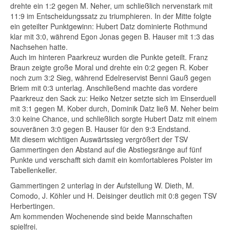
drehte ein 1:2 gegen M. Neher, um schließlich nervenstark mit
11:9 im Entscheidungssatz zu triumphieren. In der Mitte folgte
ein geteilter Punktgewinn: Hubert Datz dominierte Rothmund
klar mit 3:0, während Egon Jonas gegen B. Hauser mit 1:3 das
Nachsehen hatte.
Auch im hinteren Paarkreuz wurden die Punkte geteilt. Franz
Braun zeigte große Moral und drehte ein 0:2 gegen R. Kober
noch zum 3:2 Sieg, während Edelreservist Benni Gauß gegen
Briem mit 0:3 unterlag. Anschließend machte das vordere
Paarkreuz den Sack zu: Heiko Netzer setzte sich im Einserduell
mit 3:1 gegen M. Kober durch, Dominik Datz ließ M. Neher beim
3:0 keine Chance, und schließlich sorgte Hubert Datz mit einem
souveränen 3:0 gegen B. Hauser für den 9:3 Endstand.
Mit diesem wichtigen Auswärtssieg vergrößert der TSV
Gammertingen den Abstand auf die Abstiegsränge auf fünf
Punkte und verschafft sich damit ein komfortableres Polster im
Tabellenkeller.
Gammertingen 2 unterlag in der Aufstellung W. Dieth, M.
Comodo, J. Köhler und H. Deisinger deutlich mit 0:8 gegen TSV
Herbertingen.
Am kommenden Wochenende sind beide Mannschaften
spielfrei.