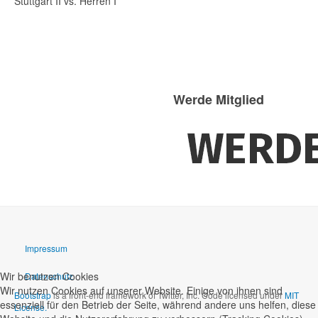
Stuttgart II vs. Herren I
Werde Mitglied
Impressum
Wir benutzen Cookies
Datenschutz
Wir nutzen Cookies auf unserer Website. Einige von ihnen sind
Bootstrap
is a front-end framework of Twitter, Inc. Code licensed under
MIT
essenziell für den Betrieb der Seite, während andere uns helfen, diese
License.