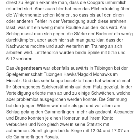
direkt zu Beginn erkannte man, dass die Cougars unheimlich
rotuniert sind. Aber auch hier hat man das Pitchertraining über
die Wintermonate sehen können, so dass bis auf den einen
oder anderen Fehler in der Verteidigung auch diese erahnen
lässt, was mit ein wenig mehr Routine aus den Kids wird. Am
Schlag musst man sich gegen die Stärke der Badener ein wenig
durchkämpfen, aber auch hier sah man ganz klar, dass der
Nachwuchs möchte und auch weiterhin im Training an sich
arbeiten wird. Letztendlich wurden beide Spiele mit 5:15 und
6:12 verloren.
Das
Jugendteam
war ebenfalls auswärts in Tübingen bei der
Spielgemeinschaft Tübingen Hawks/Nagold Mohawks im
Einsatz. Und das sehr knapp besetzte Team hat wieder einmal
ihr überragendes Spielverständnis auf dem Platz gezeigt. In der
Verteidigung erlebte man ab und zu einige Schwächen, welche
aber problemlos ausgeglichen werden konnte. Die Stimmung
bei den jungen Wilden war mehr als gut und vor allem am
Schlag gelang den Gammertingern mehr als gedacht. Alexander
und Bruno konnten je einen Homerun auf ihrem Konto
verbuchen und Nico gleich zwei in seine Statistik mit
aufnehmen. Somit gingen beide Siege mit 12:04 und 17:07 an
die Gammertingen Royals.