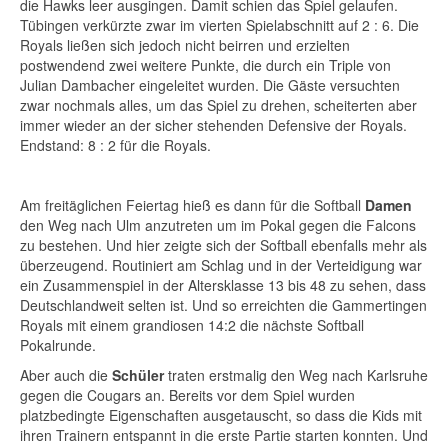
die Hawks leer ausgingen. Damit schien das Spiel gelaufen.
Tübingen verkürzte zwar im vierten Spielabschnitt auf 2 : 6. Die
Royals ließen sich jedoch nicht beirren und erzielten
postwendend zwei weitere Punkte, die durch ein Triple von
Julian Dambacher eingeleitet wurden. Die Gäste versuchten
zwar nochmals alles, um das Spiel zu drehen, scheiterten aber
immer wieder an der sicher stehenden Defensive der Royals.
Endstand: 8 : 2 für die Royals.
Am freitäglichen Feiertag hieß es dann für die Softball
Damen
den Weg nach Ulm anzutreten um im Pokal gegen die Falcons
zu bestehen. Und hier zeigte sich der Softball ebenfalls mehr als
überzeugend. Routiniert am Schlag und in der Verteidigung war
ein Zusammenspiel in der Altersklasse 13 bis 48 zu sehen, dass
Deutschlandweit selten ist. Und so erreichten die Gammertingen
Royals mit einem grandiosen 14:2 die nächste Softball
Pokalrunde.
Aber auch die
Schüler
traten erstmalig den Weg nach Karlsruhe
gegen die Cougars an. Bereits vor dem Spiel wurden
platzbedingte Eigenschaften ausgetauscht, so dass die Kids mit
ihren Trainern entspannt in die erste Partie starten konnten. Und